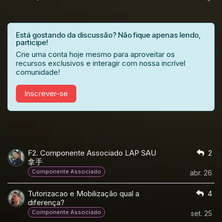
Está gostando da discussão? Não fique apenas lendo,
participe!
Crie uma conta hoje mesmo para aproveitar os
recursos exclusivos e interagir com nossa incrível
comunidade!
Inscrever-se
F2. Componente Associado LAP SAU
2
拿手
Componente Associado
abr. 26
Tutorizacao e Mobilização qual a
4
diferença?
Componente Associado
set. 25