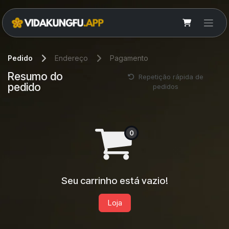
Pular para o conteúdo
Pedido
Endereço
Pagamento
Resumo do
Repetição rápida de
pedido
pedidos
Seu carrinho está vazio!
Loja