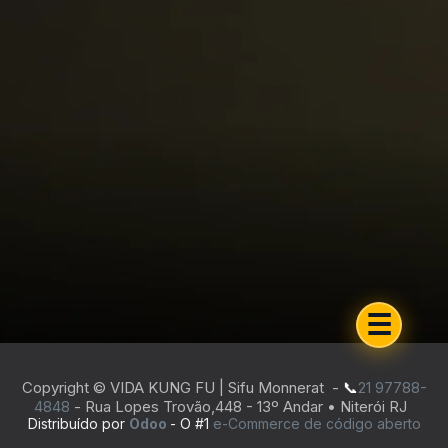
☰
Copyright © VIDA KUNG FU | Sifu Monnerat -
📞
21 97788-
4848
-
Rua Lopes Trovão,448 - 13º Andar • Niterói RJ
Distribuído por
Odoo
- O #1
e-Commerce de código aberto