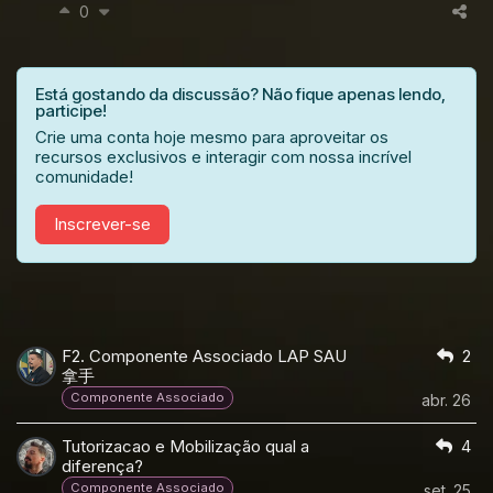
0
Está gostando da discussão? Não fique apenas lendo,
participe!
Crie uma conta hoje mesmo para aproveitar os
recursos exclusivos e interagir com nossa incrível
comunidade!
Inscrever-se
F2. Componente Associado LAP SAU
2
拿手
Componente Associado
abr. 26
Tutorizacao e Mobilização qual a
4
diferença?
Componente Associado
set. 25