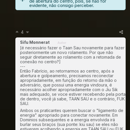
de abertura do centro, pois, se não for
evidente, não consigo perceber.
4
Sifu Monnerat
Autor
[é necessário fazer o Taan Sau novamente para fazer
posteriormente um novo rolamento. Por que não
seguir diretamente ao rolamento com a retomada de
conexão no centro?]
---
Então Fabrício, ao retornarmos ao centro, após a
abertura e golpeamento, precisamos reconectar
apropriadamente, em função do retorno da mão o
adversário, que possui uma energia vindoura, é
necessário acolher apropriadamente com o Jiu Sik
mais adequado, se voce estiver recebendo pela porta
de dentro, você já sabe, TAAN SAU e o contrário, FUK
SAU.
Ambos os praticantes querem buscar o "ligamento de
energia" apropriado para conectar novamente. Em
Dominios subsequentes e a energia envolvida irá
burlar seus braços (sua ponte: kiu sau) se eles não
estiverem acolhendo a energia em TAAN SAU ou FUK