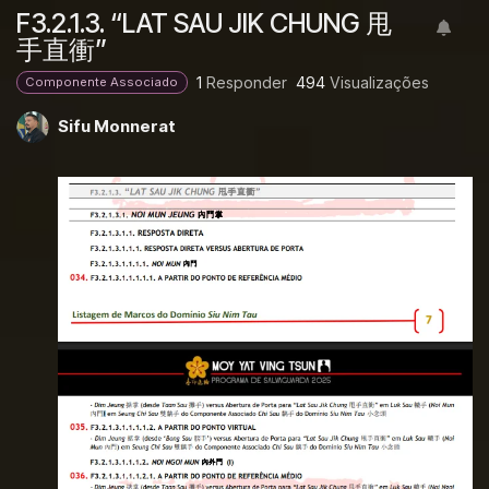
F3.2.1.3. “LAT SAU JIK CHUNG 甩
手直衝”
1
Responder
494
Visualizações
Componente Associado
Sifu Monnerat