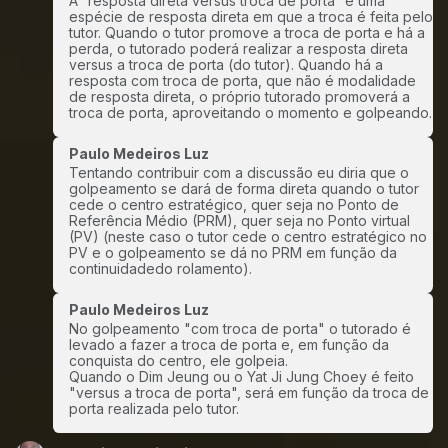
A “resposta direta versus troca de porta” é uma
espécie de resposta direta em que a troca é feita pelo
tutor. Quando o tutor promove a troca de porta e há a
perda, o tutorado poderá realizar a resposta direta
versus a troca de porta (do tutor). Quando há a
resposta com troca de porta, que não é modalidade
de resposta direta, o próprio tutorado promoverá a
troca de porta, aproveitando o momento e golpeando.
Paulo Medeiros Luz
Tentando contribuir com a discussão eu diria que o
golpeamento se dará de forma direta quando o tutor
cede o centro estratégico, quer seja no Ponto de
Referência Médio (PRM), quer seja no Ponto virtual
(PV) (neste caso o tutor cede o centro estratégico no
PV e o golpeamento se dá no PRM em função da
continuidadedo rolamento).
Paulo Medeiros Luz
No golpeamento "com troca de porta" o tutorado é
levado a fazer a troca de porta e, em função da
conquista do centro, ele golpeia.
Quando o Dim Jeung ou o Yat Ji Jung Choey é feito
"versus a troca de porta", será em função da troca de
porta realizada pelo tutor.