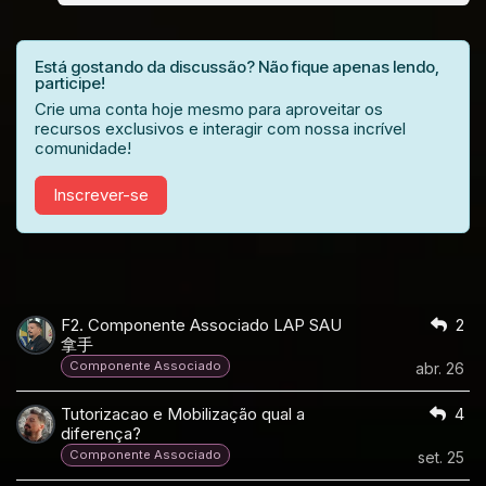
Está gostando da discussão? Não fique apenas lendo,
participe!
Crie uma conta hoje mesmo para aproveitar os
recursos exclusivos e interagir com nossa incrível
comunidade!
Inscrever-se
F2. Componente Associado LAP SAU
2
拿手
Componente Associado
abr. 26
Tutorizacao e Mobilização qual a
4
diferença?
Componente Associado
set. 25