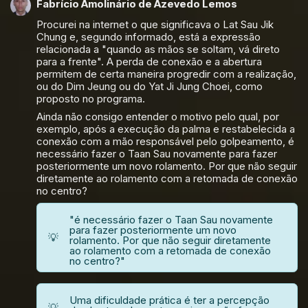
Fabrício Amolinário de Azevedo Lemos
Procurei na internet o que significava o Lat Sau Jik
Chung e, segundo informado, está a expressão
relacionada a "quando as mãos se soltam, vá direto
para a frente". A perda de conexão e a abertura
permitem de certa maneira progredir com a realização,
ou do Dim Jeung ou do Yat Ji Jung Choei, como
proposto no programa.
Ainda não consigo entender o motivo pelo qual, por
exemplo, após a execução da palma e restabelecida a
conexão com a mão responsável pelo golpeamento, é
necessário fazer o Taan Sau novamente para fazer
posteriormente um novo rolamento. Por que não seguir
diretamente ao rolamento com a retomada de conexão
no centro?
"é necessário fazer o Taan Sau novamente
para fazer posteriormente um novo
💡
rolamento. Por que não seguir diretamente
ao rolamento com a retomada de conexão
no centro?"
Uma dificuldade prática é ter a percepção
💡