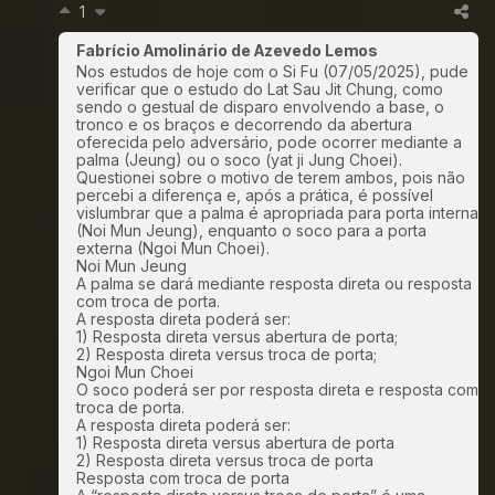
1
Fabrício Amolinário de Azevedo Lemos
Nos estudos de hoje com o Si Fu (07/05/2025), pude
verificar que o estudo do Lat Sau Jit Chung, como
sendo o gestual de disparo envolvendo a base, o
tronco e os braços e decorrendo da abertura
oferecida pelo adversário, pode ocorrer mediante a
palma (Jeung) ou o soco (yat ji Jung Choei).
Questionei sobre o motivo de terem ambos, pois não
percebi a diferença e, após a prática, é possível
vislumbrar que a palma é apropriada para porta interna
(Noi Mun Jeung), enquanto o soco para a porta
externa (Ngoi Mun Choei).
Noi Mun Jeung
A palma se dará mediante resposta direta ou resposta
com troca de porta.
A resposta direta poderá ser:
1) Resposta direta versus abertura de porta;
2) Resposta direta versus troca de porta;
Ngoi Mun Choei
O soco poderá ser por resposta direta e resposta com
troca de porta.
A resposta direta poderá ser:
1) Resposta direta versus abertura de porta
2) Resposta direta versus troca de porta
Resposta com troca de porta